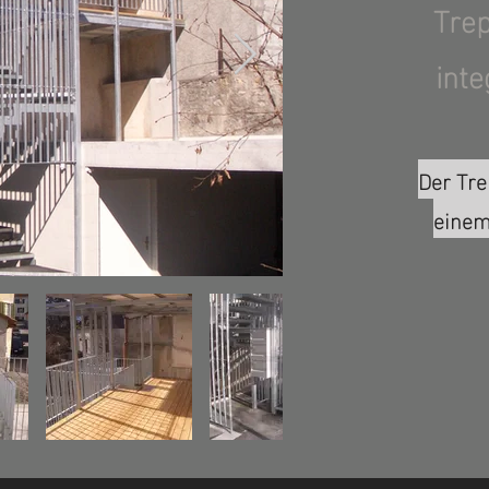
Tre
inte
Der Tr
einem