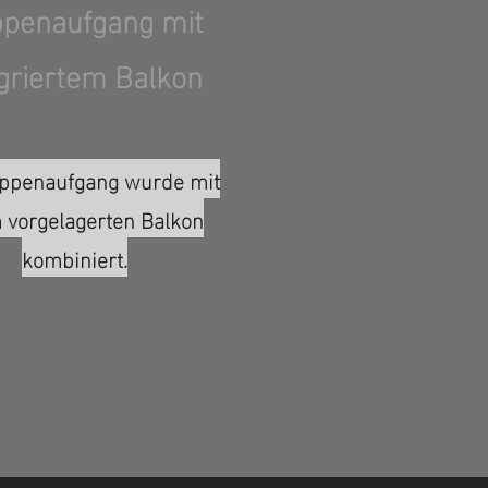
ppenaufgang mit
griertem Balkon
eppenaufgang wurde mit
 vorgelagerten Balkon
kombiniert.