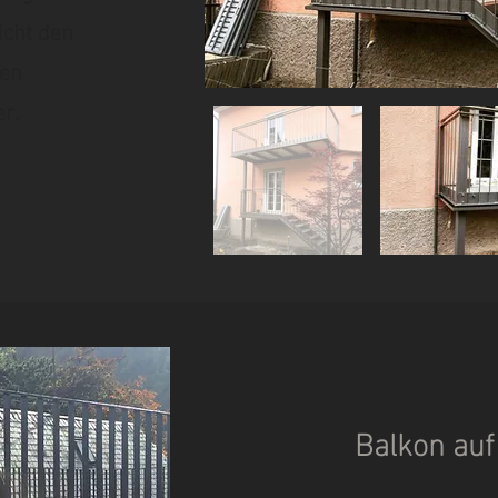
icht den
ten
r.
Balkon auf