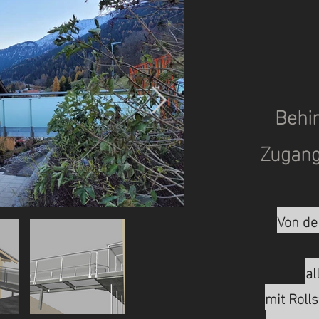
Behi
Zugan
Von der
al
mit Roll