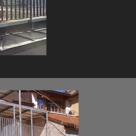
Balkonaufbau mit 
verzinkt und 
pulverbes
Staketen