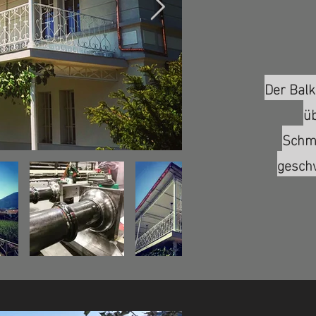
Der Balk
ü
Schm
gesch