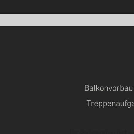
Balkonvorbau
Treppenaufg
Der Balkonvorbau fügt si