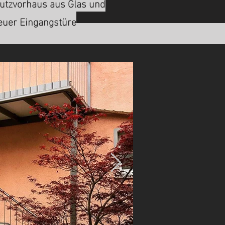
utzvorhaus aus Glas und
euer Eingangstüre