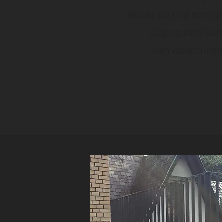
Altbau ein und ermögl
Zugang zum Gar
vom Wohnzimme