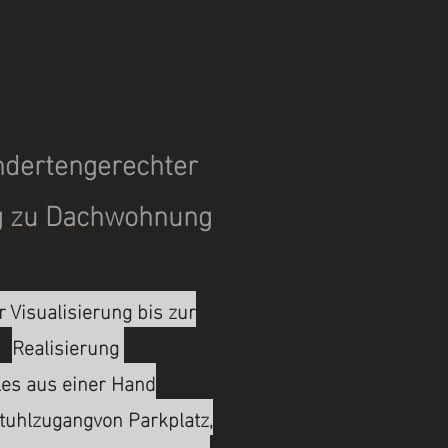
ndertengerechter
g zu Dachwohnung
 Visualisierung bis zur
Realisierung
les aus einer Hand
stuhlzugangvon Parkplatz,