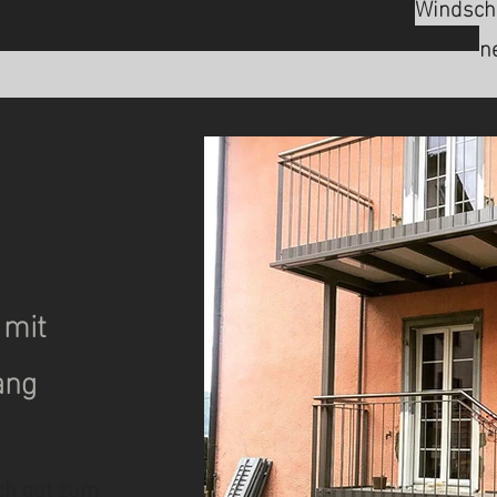
Windsch
n
 mit
ang
ch gut zum