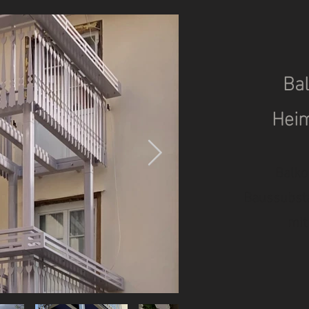
Ba
Hei
Balko
Baussubsta
mit