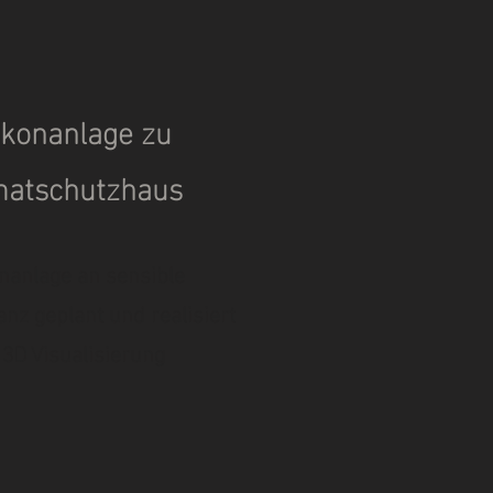
lkonanlage zu
matschutzhaus
nanlage an sensible
nz geplant und realisiert
 3D Visualisierung