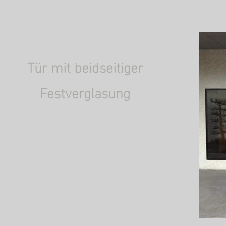
Tür mit beidseitiger
Festverglasung