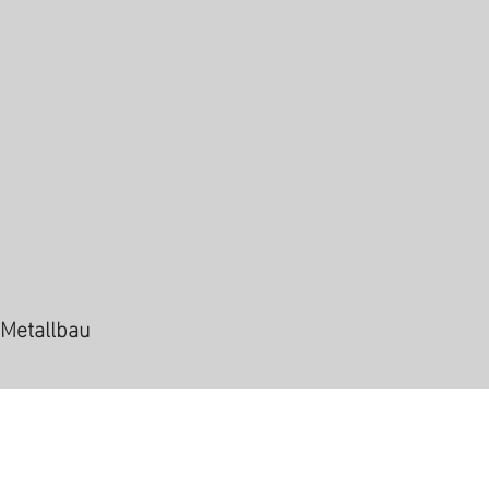
Untere Industrie 1
7304 Maienfeld
mail@metallflorin.ch
081 302 64 36
Metallbau