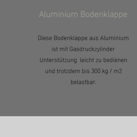
Aluminium Bodenklappe
Diese Bodenklappe aus Aluminium
ist mit Gasdruckzylinder
Unterstützung leicht zu bedienen
und trotzdem bis 300 kg / m2
belastbar.
METALLFLORIN AG