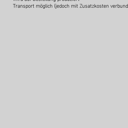
Transport möglich (jedoch mit Zusatzkosten verbund
METALLFLORIN AG
Untere Industrie 1
7304 Maienfeld
mail@metallflorin.ch
081 302 64 36