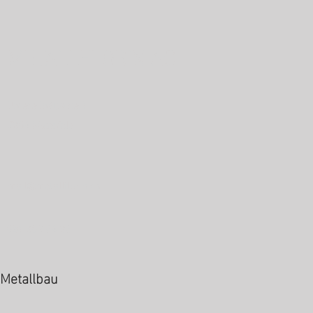
METALLFLORIN AG
Untere Industrie 1
7304 Maienfeld
mail@metallflorin.ch
081 302 64 36
Metallbau