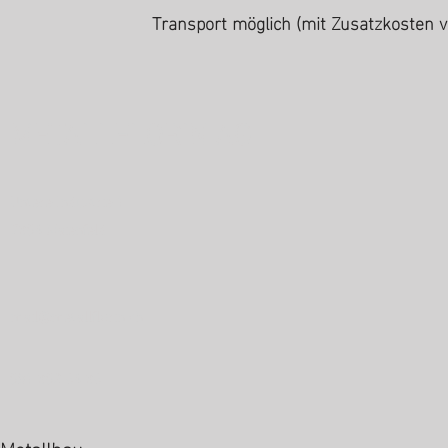
Transport möglich (mit Zusatzkosten 
METALLFLORIN AG
Untere Industrie 1
7304 Maienfeld
mail@metallflorin.ch
081 302 64 36
Metallbau