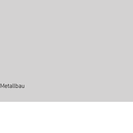
Untere Industrie 1
7304 Maienfeld
mail@metallflorin.ch
081 302 64 36
Metallbau