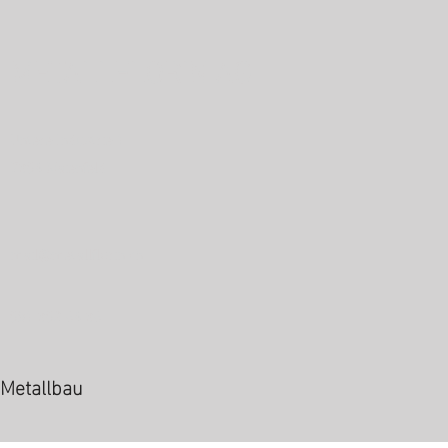
METALLFLORIN AG
Untere Industrie 1
7304 Maienfeld
mail@metallflorin.ch
081 302 64 36
Metallbau