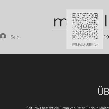
Se connecter
ÜB
Seit 1963 besteht die Firma von Peter Florin in Maien