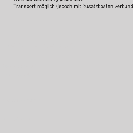
Transport möglich (jedoch mit Zusatzkosten verbund
METALLFLORIN AG
Untere Industrie 1
7304 Maienfeld
mail@metallflorin.ch
081 302 64 36