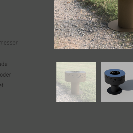
hmesser
ade
 oder
et