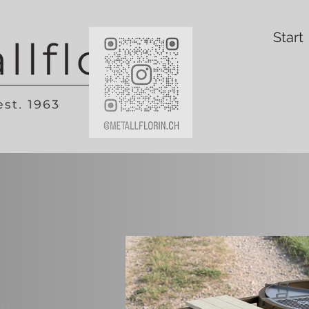
Start
ado