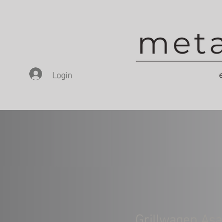
Login
Grillwagen As