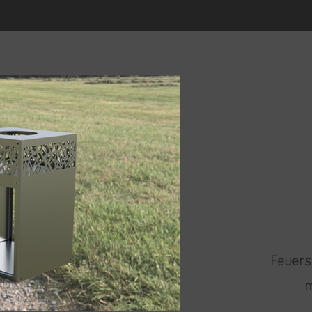
Feuers
m