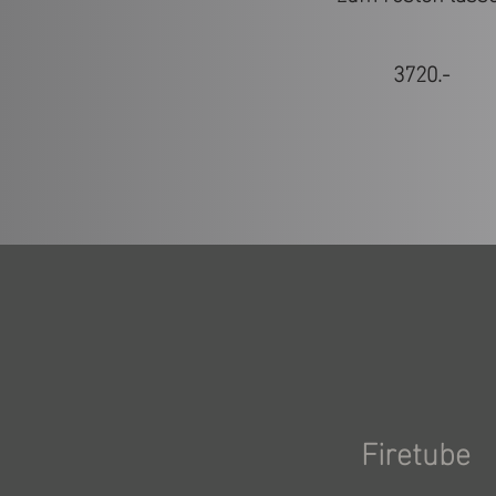
3720.-
Firetube