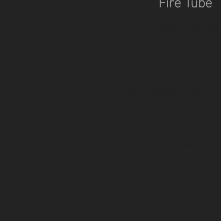
Fire Tube
San Carlos
Feuerstelle mit Durc
600mm und Höhe 1
zum rosten lass
1450.-