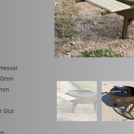
hmesser
800mm
0mm
r Glut
en