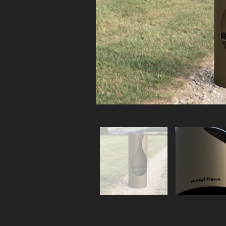
hmesser
700mm
en